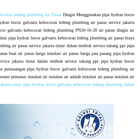
ebocoran ledeng plumbing Air Panas
Dingin Menggunakan pipa hydran bocor
dran bocor galvanis kebocoran ledeng plumbing air panas service jakarta
cor galvanis kebocoran ledeng plumbing PN10-16-20 air panas dingin air
stalasi pipa hydran bocor galvanis kebocoran ledeng plumbing air panas biaya
mbing air panas service jakarta timur dalam tembok service tukang ppr pipa
nas buat air panas harga instalasi air panas harga jasa pasang pipa hydran
ervice jakarta timur dalam tembok service tukang ppr pipa hydran bocor
asa pemasangan pipa hydran bocor galvanis kebocoran ledeng plumbing air
ter pemanas instalasi air instalasi air adalah instalasi air panas instalasi air
 jakarta timur pipa hydran bocor galvanis kebocoran ledeng plumbing dalam