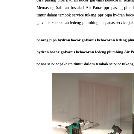
cara pasang pipa hydran bocor galvanis kebocoran leden
Memasang Saluran Instalasi Air Panas ppr pasang pipa h
timur dalam tembok service tukang ppr pipa hydran boco
galvanis kebocoran ledeng plumbing air panas service ja
pasang pipa hydran bocor galvanis kebocoran ledeng plu
hydran bocor galvanis kebocoran ledeng plumbing Air P
panas service jakarta timur dalam tembok service tukan