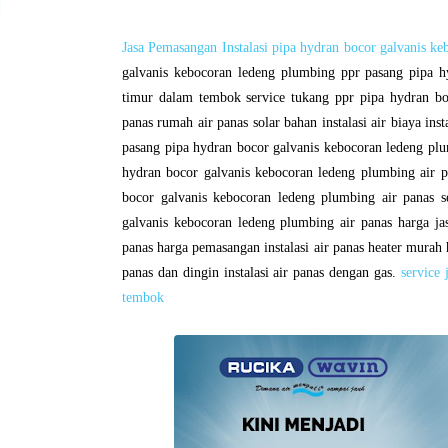
Jasa Pemasangan Instalasi pipa hydran bocor galvanis k
galvanis kebocoran ledeng plumbing ppr pasang pipa hy
timur dalam tembok service tukang ppr pipa hydran bo
panas rumah air panas solar bahan instalasi air biaya in
pasang pipa hydran bocor galvanis kebocoran ledeng plu
hydran bocor galvanis kebocoran ledeng plumbing air pa
bocor galvanis kebocoran ledeng plumbing air panas s
galvanis kebocoran ledeng plumbing air panas harga j
panas harga pemasangan instalasi air panas heater murah hea
panas dan dingin instalasi air panas dengan gas.
service
tembok