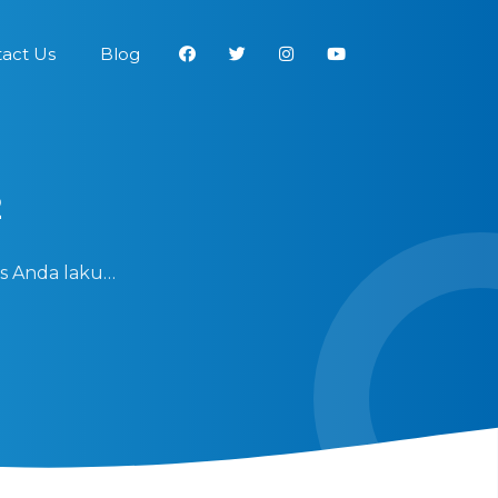
act Us
Blog
2
us Anda laku…