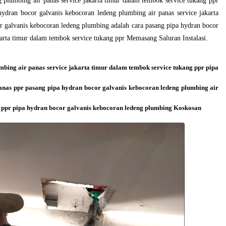
g plumbing air panas service jakarta timur dalam tembok service tukang ppr
ydran bocor galvanis kebocoran ledeng plumbing air panas service jakarta
r galvanis kebocoran ledeng plumbing adalah cara pasang pipa hydran bocor
karta timur dalam tembok service tukang ppr Memasang Saluran Instalasi.
mbing air panas service jakarta timur dalam tembok service tukang ppr pipa
anas ppr pasang pipa hydran bocor galvanis kebocoran ledeng plumbing air
g ppr pipa hydran bocor galvanis kebocoran ledeng plumbing Koskosan